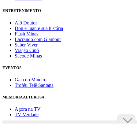
ENTRETENIMENTO
Alô Doutor
Don e Juan e sua história
Flash Minas
Lacrando com Glamour
Saber Viver
Viação Cipó
Sacode Minas
EVENTOS
Gata do Mineiro
Troféu Telê Santana
MEMÓRIA ALTEROSA
Agora na TV
TV Verdade
Assine Uai
Anuncie
Política de privacidade