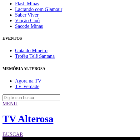
Flash Minas
Lacrando com Glamour
Saber Viver
Viação Cipó
Sacode Minas
EVENTOS
Gata do Mineiro
Troféu Telê Santana
MEMÓRIA ALTEROSA
Agora na TV
TV Verdade
MENU
TV Alterosa
BUSCAR