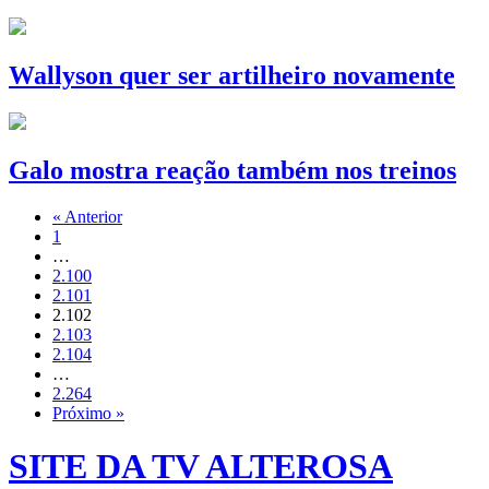
Wallyson quer ser artilheiro novamente
Galo mostra reação também nos treinos
« Anterior
1
…
2.100
2.101
2.102
2.103
2.104
…
2.264
Próximo »
SITE DA TV ALTEROSA