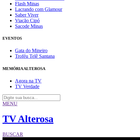
Flash Minas
Lacrando com Glamour
Saber Viver
Viação Cipó
Sacode Minas
EVENTOS
Gata do Mineiro
Troféu Telê Santana
MEMÓRIA ALTEROSA
Agora na TV
TV Verdade
MENU
TV Alterosa
BUSCAR