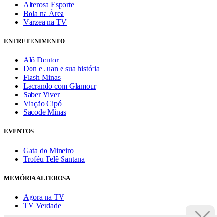
Alterosa Esporte
Bola na Área
Várzea na TV
ENTRETENIMENTO
Alô Doutor
Don e Juan e sua história
Flash Minas
Lacrando com Glamour
Saber Viver
Viação Cipó
Sacode Minas
EVENTOS
Gata do Mineiro
Troféu Telê Santana
MEMÓRIA ALTEROSA
Agora na TV
TV Verdade