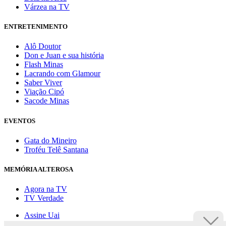
Várzea na TV
ENTRETENIMENTO
Alô Doutor
Don e Juan e sua história
Flash Minas
Lacrando com Glamour
Saber Viver
Viação Cipó
Sacode Minas
EVENTOS
Gata do Mineiro
Troféu Telê Santana
MEMÓRIA ALTEROSA
Agora na TV
TV Verdade
Assine Uai
Anuncie