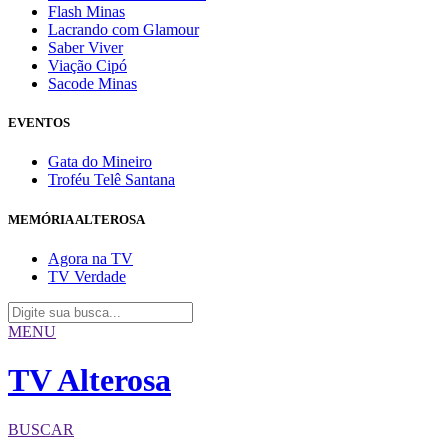
Flash Minas
Lacrando com Glamour
Saber Viver
Viação Cipó
Sacode Minas
EVENTOS
Gata do Mineiro
Troféu Telê Santana
MEMÓRIA ALTEROSA
Agora na TV
TV Verdade
MENU
TV Alterosa
BUSCAR