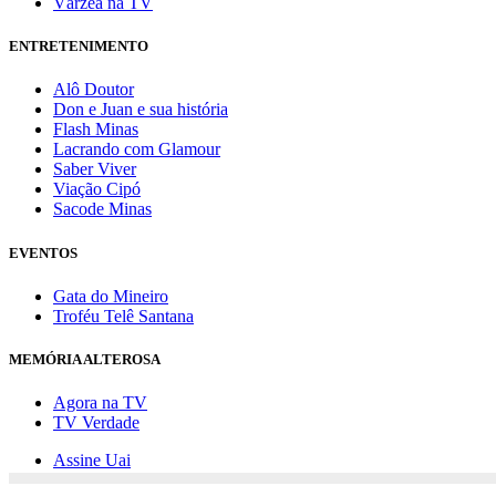
Várzea na TV
ENTRETENIMENTO
Alô Doutor
Don e Juan e sua história
Flash Minas
Lacrando com Glamour
Saber Viver
Viação Cipó
Sacode Minas
EVENTOS
Gata do Mineiro
Troféu Telê Santana
MEMÓRIA ALTEROSA
Agora na TV
TV Verdade
Assine Uai
Anuncie