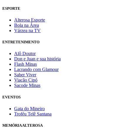
ESPORTE
Alterosa Esporte
Bola na Área
Várzea na TV
ENTRETENIMENTO
Alô Doutor
Don e Juan e sua história
Flash Minas
Lacrando com Glamour
Saber Viver
Viação Cipó
Sacode Minas
EVENTOS
Gata do Mineiro
Troféu Telê Santana
MEMÓRIA ALTEROSA