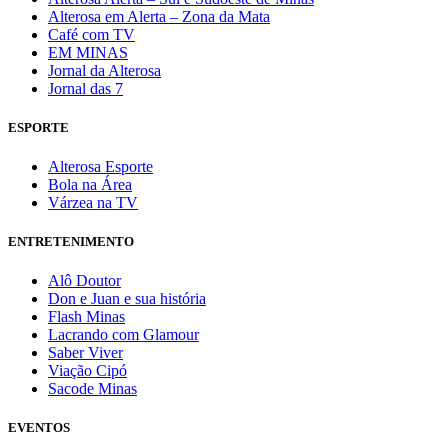
Alterosa em Alerta – Zona da Mata
Café com TV
EM MINAS
Jornal da Alterosa
Jornal das 7
ESPORTE
Alterosa Esporte
Bola na Área
Várzea na TV
ENTRETENIMENTO
Alô Doutor
Don e Juan e sua história
Flash Minas
Lacrando com Glamour
Saber Viver
Viação Cipó
Sacode Minas
EVENTOS