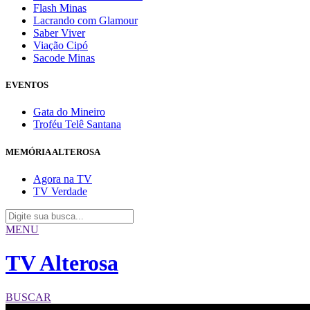
Flash Minas
Lacrando com Glamour
Saber Viver
Viação Cipó
Sacode Minas
EVENTOS
Gata do Mineiro
Troféu Telê Santana
MEMÓRIA ALTEROSA
Agora na TV
TV Verdade
MENU
TV Alterosa
BUSCAR