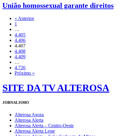
União homossexual garante direitos
« Anterior
1
…
4.405
4.406
4.407
4.408
4.409
…
4.726
Próximo »
SITE DA TV ALTEROSA
JORNALISMO
Alterosa Agora
Alterosa Alerta
Alterosa Alerta – Centro-Oeste
Alterosa Alerta Leste