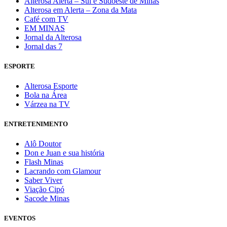
Alterosa Alerta – Sul e Sudoeste de Minas
Alterosa em Alerta – Zona da Mata
Café com TV
EM MINAS
Jornal da Alterosa
Jornal das 7
ESPORTE
Alterosa Esporte
Bola na Área
Várzea na TV
ENTRETENIMENTO
Alô Doutor
Don e Juan e sua história
Flash Minas
Lacrando com Glamour
Saber Viver
Viação Cipó
Sacode Minas
EVENTOS