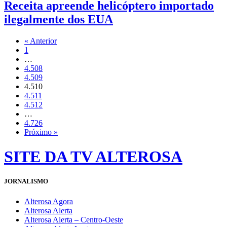
Receita apreende helicóptero importado
ilegalmente dos EUA
« Anterior
1
…
4.508
4.509
4.510
4.511
4.512
…
4.726
Próximo »
SITE DA TV ALTEROSA
JORNALISMO
Alterosa Agora
Alterosa Alerta
Alterosa Alerta – Centro-Oeste