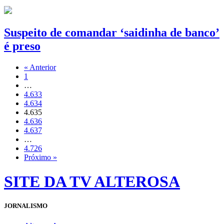
Suspeito de comandar ‘saidinha de banco’
é preso
« Anterior
1
…
4.633
4.634
4.635
4.636
4.637
…
4.726
Próximo »
SITE DA TV ALTEROSA
JORNALISMO