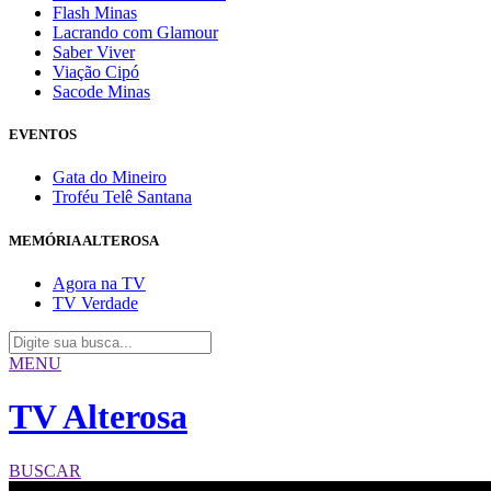
Flash Minas
Lacrando com Glamour
Saber Viver
Viação Cipó
Sacode Minas
EVENTOS
Gata do Mineiro
Troféu Telê Santana
MEMÓRIA ALTEROSA
Agora na TV
TV Verdade
MENU
TV Alterosa
BUSCAR