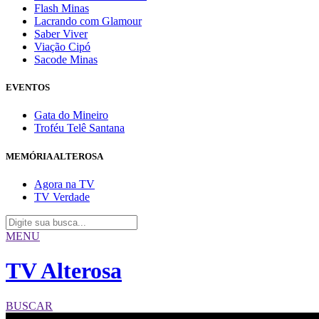
Flash Minas
Lacrando com Glamour
Saber Viver
Viação Cipó
Sacode Minas
EVENTOS
Gata do Mineiro
Troféu Telê Santana
MEMÓRIA ALTEROSA
Agora na TV
TV Verdade
MENU
TV Alterosa
BUSCAR