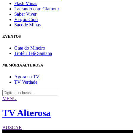
Flash Minas
Lacrando com Glamour
Saber Viver
Viação Cipó
Sacode Minas
EVENTOS
Gata do Mineiro
Troféu Telê Santana
MEMÓRIA ALTEROSA
Agora na TV
TV Verdade
MENU
TV Alterosa
BUSCAR