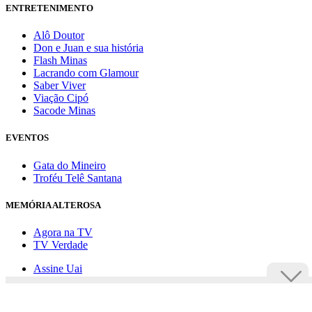
ENTRETENIMENTO
Alô Doutor
Don e Juan e sua história
Flash Minas
Lacrando com Glamour
Saber Viver
Viação Cipó
Sacode Minas
EVENTOS
Gata do Mineiro
Troféu Telê Santana
MEMÓRIA ALTEROSA
Agora na TV
TV Verdade
Assine Uai
Anuncie
Política de privacidade