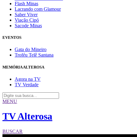
Flash Minas
Lacrando com Glamour
Saber Viver
Viação Cipó
Sacode Minas
EVENTOS
Gata do Mineiro
Troféu Telê Santana
MEMÓRIA ALTEROSA
Agora na TV
TV Verdade
MENU
TV Alterosa
BUSCAR