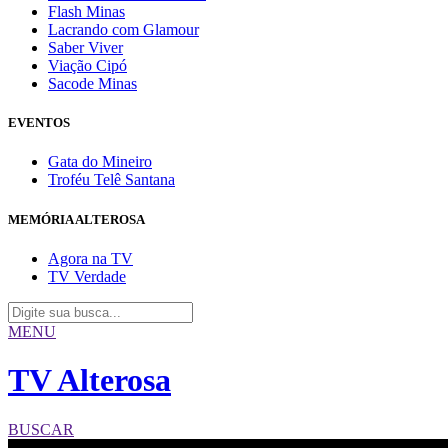
Flash Minas
Lacrando com Glamour
Saber Viver
Viação Cipó
Sacode Minas
EVENTOS
Gata do Mineiro
Troféu Telê Santana
MEMÓRIA ALTEROSA
Agora na TV
TV Verdade
MENU
TV Alterosa
BUSCAR