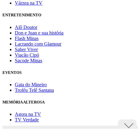
Várzea na TV
ENTRETENIMENTO
Alô Doutor
Don e Juan e sua história
Flash Minas
Lacrando com Glamour
Saber Viver
Viação Cipó
Sacode Minas
EVENTOS
Gata do Mineiro
Troféu Telê Santana
MEMÓRIA ALTEROSA
Agora na TV
TV Verdade
Assine Uai
Anuncie