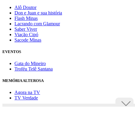
Alô Doutor
Don e Juan e sua história
Flash Minas
Lacrando com Glamour
Saber Viver
Viação Cipó
Sacode Minas
EVENTOS
Gata do Mineiro
Troféu Telê Santana
MEMÓRIA ALTEROSA
Agora na TV
TV Verdade
Assine Uai
Anuncie
Política de privacidade