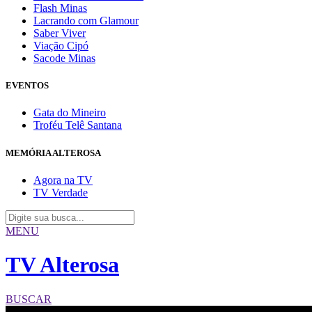
Flash Minas
Lacrando com Glamour
Saber Viver
Viação Cipó
Sacode Minas
EVENTOS
Gata do Mineiro
Troféu Telê Santana
MEMÓRIA ALTEROSA
Agora na TV
TV Verdade
MENU
TV Alterosa
BUSCAR