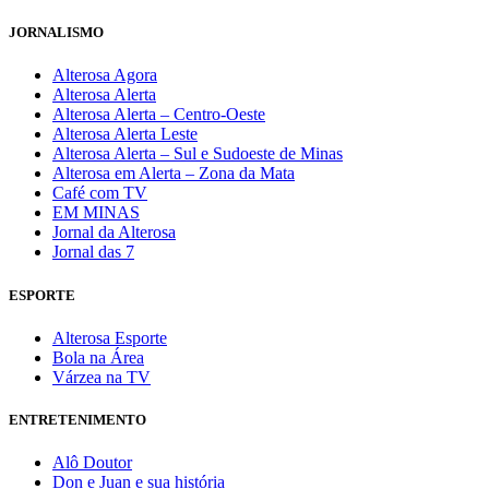
JORNALISMO
Alterosa Agora
Alterosa Alerta
Alterosa Alerta – Centro-Oeste
Alterosa Alerta Leste
Alterosa Alerta – Sul e Sudoeste de Minas
Alterosa em Alerta – Zona da Mata
Café com TV
EM MINAS
Jornal da Alterosa
Jornal das 7
ESPORTE
Alterosa Esporte
Bola na Área
Várzea na TV
ENTRETENIMENTO
Alô Doutor
Don e Juan e sua história