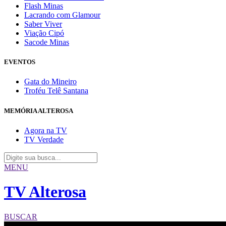
Flash Minas
Lacrando com Glamour
Saber Viver
Viação Cipó
Sacode Minas
EVENTOS
Gata do Mineiro
Troféu Telê Santana
MEMÓRIA ALTEROSA
Agora na TV
TV Verdade
MENU
TV Alterosa
BUSCAR