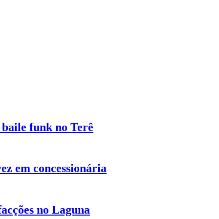
baile funk no Terê
vez em concessionária
 facções no Laguna