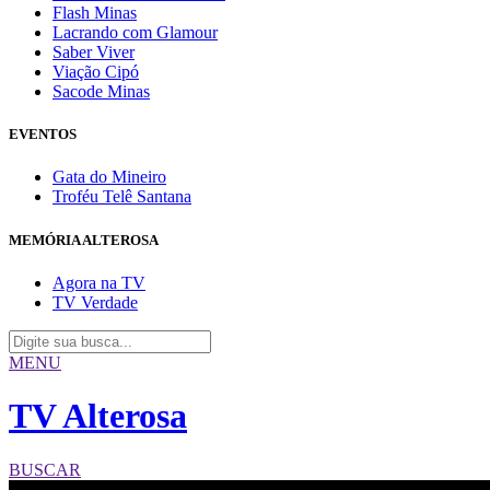
Flash Minas
Lacrando com Glamour
Saber Viver
Viação Cipó
Sacode Minas
EVENTOS
Gata do Mineiro
Troféu Telê Santana
MEMÓRIA ALTEROSA
Agora na TV
TV Verdade
MENU
TV Alterosa
BUSCAR