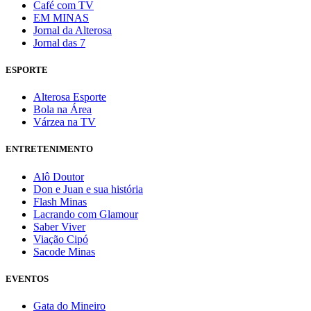
Café com TV
EM MINAS
Jornal da Alterosa
Jornal das 7
ESPORTE
Alterosa Esporte
Bola na Área
Várzea na TV
ENTRETENIMENTO
Alô Doutor
Don e Juan e sua história
Flash Minas
Lacrando com Glamour
Saber Viver
Viação Cipó
Sacode Minas
EVENTOS
Gata do Mineiro