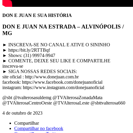
DON E JUAN E SUA HISTÓRIA
DON E JUAN NA ESTRADA – ALVINÓPOLIS /
MG
► INSCREVA-SE NO CANAL E ATIVE O SININHO
► https://bit.ly/2RTTBqf
► Shows: (31) 99974-9947
► COMENTE, DEIXE SEU LIKE E COMPARTILHE
inscreva-se
► SIGA NOSSAS REDES SOCIAIS:
site oficial : http://www.donejuan.com.br
facebook: https://www.facebook.com/donejuanoficial
instagram: https://www.instagram.com/donejuanoficial
@sbt @tvalterosasuldemg @TVAlterosaZonadaMata
@TVAlterosaCentroOeste @TVAlterosaLeste @sbttvalterosa660
4 de outubro de 2023
Compartilhar
Compartilhar no facebook