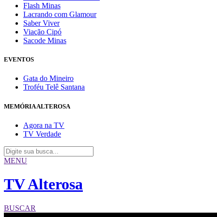
Flash Minas
Lacrando com Glamour
Saber Viver
Viação Cipó
Sacode Minas
EVENTOS
Gata do Mineiro
Troféu Telê Santana
MEMÓRIA ALTEROSA
Agora na TV
TV Verdade
MENU
TV Alterosa
BUSCAR