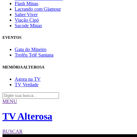
Flash Minas
Lacrando com Glamour
Saber Viver
Viação Cipó
Sacode Minas
EVENTOS
Gata do Mineiro
Troféu Telê Santana
MEMÓRIA ALTEROSA
Agora na TV
TV Verdade
MENU
TV Alterosa
BUSCAR