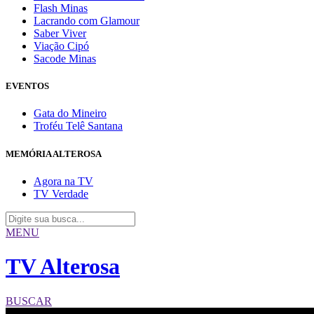
Flash Minas
Lacrando com Glamour
Saber Viver
Viação Cipó
Sacode Minas
EVENTOS
Gata do Mineiro
Troféu Telê Santana
MEMÓRIA ALTEROSA
Agora na TV
TV Verdade
MENU
TV Alterosa
BUSCAR