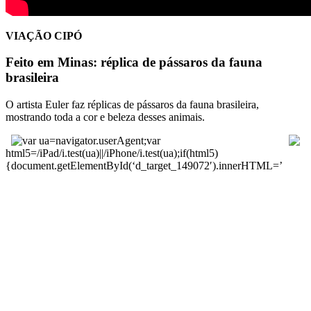
VIAÇÃO CIPÓ
Feito em Minas: réplica de pássaros da fauna
brasileira
O artista Euler faz réplicas de pássaros da fauna brasileira,
mostrando toda a cor e beleza desses animais.
var ua=navigator.userAgent;var
html5=/iPad/i.test(ua)||/iPhone/i.test(ua);if(html5)
{document.getElementById(‘d_target_149072′).innerHTML=’