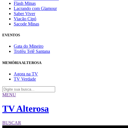
Flash Minas
Lacrando com Glamour
Saber Viver
Viação Cipó
Sacode Minas
EVENTOS
Gata do Mineiro
Troféu Telê Santana
MEMÓRIA ALTEROSA
Agora na TV
TV Verdade
MENU
TV Alterosa
BUSCAR